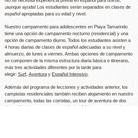
No se necesita experiencia previa en español para unirse,
¡aunque ayuda! Los estudiantes serán separados en clases de
español apropiadas para su edad y nivel.
Nuestro campamento para adolescentes en Playa Tamarindo
tiene una opción de campamento nocturno (residencial) y una
opción de campamento diurno. Todos los estudiantes asisten a
4 horas diarias de clases de español adecuadas a su nivel y
almuerzo, de lunes a viernes. Ambas opciones de campamento
se componen de la misma estructura diaria básica e itinerario,
más tres actividades diferentes por la tarde para
elegir:
Surf
,
Aventura
y
Español Intensivo
.
Además del programa de lecciones y actividades anterior, los
campistas residenciales también reciben alojamiento en nuestro
campamento, todas las comidas, un tour de aventura de dos
días el fin de semana, supervisión las 24 horas y seguro de
viaje/accidente. Ofrecemos servicio de recogida y regreso al
aeropuerto para todos los estudiantes y familias.
Edades
: 13 -17 años