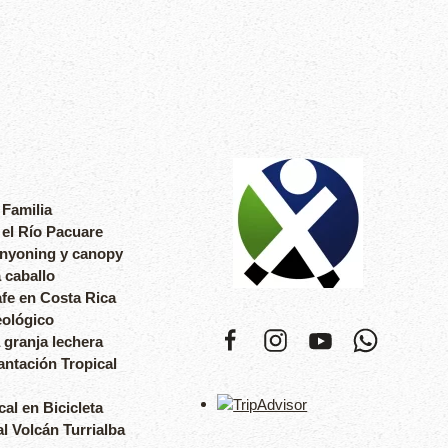
 Familia
 el Río Pacuare
anyoning y canopy
 caballo
fe en Costa Rica
eológico
 granja lechera
antación Tropical
cal en Bicicleta
l Volcán Turrialba