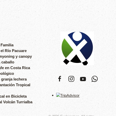
 Familia
 el Río Pacuare
anyoning y canopy
 caballo
fe en Costa Rica
eológico
 granja lechera
antación Tropical
cal en Bicicleta
l Volcán Turrialba