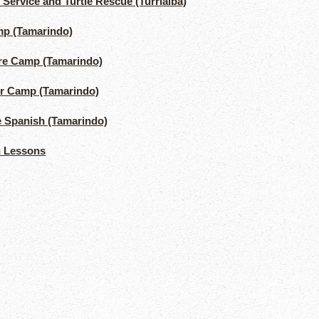
 Service and Turtle Rescue (Turrialba)
mp (Tamarindo)
re Camp (Tamarindo)
er Camp (Tamarindo)
e Spanish (Tamarindo)
h Lessons