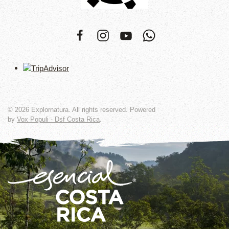
©
2026
Explornatura. All rights reserved. Powered
by
Vox Populi - Dsf Costa Rica
.