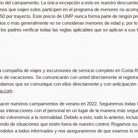
recio del campamento. La única excepción a esto es nuestro descuento
enos que viajen solos participen en el programa de menores no acom
$ 150 por trayecto. Este precio de UMP nunca forma parte de ningún p
5 años o más generalmente no se consideran menores de edad y, por 
los padres verificar todas las reglas aplicables que se aplican a sus h
ompañía de viajes y excursiones de servicio completo en Costa Rica
rarios de vacaciones. Se comunicarán con usted directamente al regi
amos que se comunique con ellos directamente y con anticipación si
ra.com
.
acer nuestros campamentos de verano en 2022. Seguiremos todas las 
las interacciones con el personal en un lugar de la manera más seg
o volveremos a la normalidad. Debido a esto, todo lo anterior, incluid
o de situaciones que estén fuera de nuestro control. Rogamos su fl
ndolos a todos informados y nos aseguraremos de que seamos lo más