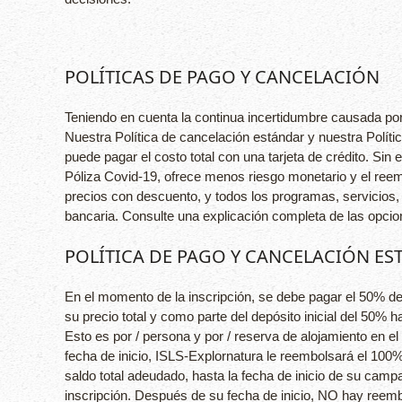
POLÍTICAS DE PAGO Y CANCELACIÓN
Teniendo en cuenta la continua incertidumbre causada por
Nuestra Política de cancelación estándar y nuestra Políti
puede pagar el costo total con una tarjeta de crédito. Sin
Póliza Covid-19, ofrece menos riesgo monetario y el ree
precios con descuento, y todos los programas, servicio
bancaria. Consulte una explicación completa de las opcio
POLÍTICA DE PAGO Y CANCELACIÓN E
En el momento de la inscripción, se debe pagar el 50% de
su precio total y como parte del depósito inicial del 50% 
Esto es por / persona y por / reserva de alojamiento e
fecha de inicio, ISLS-Explornatura le reembolsará el 100
saldo total adeudado, hasta la fecha de inicio de su cam
inscripción. Después de su fecha de inicio, NO hay reemb