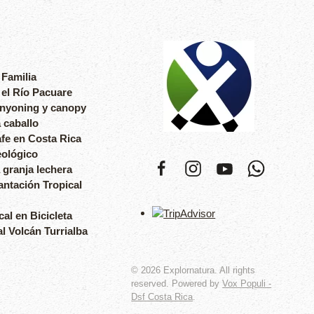
 Familia
 el Río Pacuare
anyoning y canopy
 caballo
fe en Costa Rica
eológico
 granja lechera
antación Tropical
cal en Bicicleta
l Volcán Turrialba
©
2026
Explornatura. All rights
reserved. Powered by
Vox Populi -
Dsf Costa Rica
.