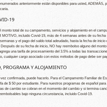
s enumerados anteriormente están disponibles para usted, ADEMÁS, pue
caria.
VID-19
el monto total de su campamento, servicios y alojamiento en el camp
R MOTIVO, incluido Covid-19, más de 4 semanas antes de su fecha de
semanas y el pago del saldo total adeudado, hasta la fecha de inici
. Después de su fecha de inicio, NO hay reembolso alguno del monto
agrega una tarifa de procesamiento del 3.5% a todas las transaccione
go, cualquier cargo asociado con estos métodos de pago debe ser pag
, PROGRAMA Y ALOJAMIENTO
 vez confirmada, puede hacerlo. Para el Campamento Familiar de Espa
 de $ 50 por estudiante. Para nuestros programas de español para ad
arifas de cambio se cobran en el momento del cambio y si termina c
eembolsables bajo ninguna circunstancia, incluido Covid-19.