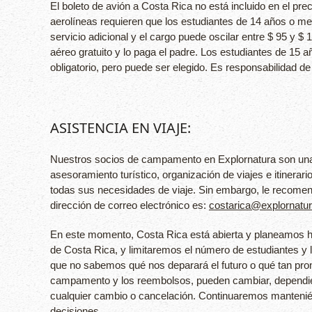
El boleto de avión a Costa Rica no está incluido en el p
aerolíneas requieren que los estudiantes de 14 años o m
servicio adicional y el cargo puede oscilar entre $ 95 y 
aéreo gratuito y lo paga el padre. Los estudiantes de 1
obligatorio, pero puede ser elegido. Es responsabilidad de 
ASISTENCIA EN VIAJE:
Nuestros socios de campamento en Explornatura son una c
asesoramiento turístico, organización de viajes e itine
todas sus necesidades de viaje. Sin embargo, le recomend
dirección de correo electrónico es:
costarica@explornatu
En este momento, Costa Rica está abierta y planeamos h
de Costa Rica, y limitaremos el número de estudiantes y 
que no sabemos qué nos deparará el futuro o qué tan pront
campamento y los reembolsos, pueden cambiar, dependiend
cualquier cambio o cancelación. Continuaremos mantenié
decisiones.