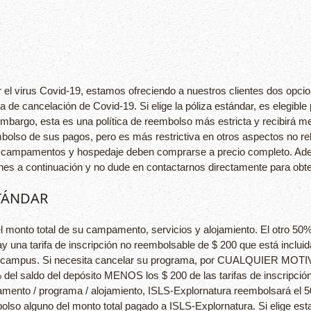
 el virus Covid-19, estamos ofreciendo a nuestros clientes dos opcio
ca de cancelación de Covid-19. Si elige la póliza estándar, es elegi
 embargo, esta es una política de reembolso más estricta y recibirá me
mbolso de sus pagos, pero es más restrictiva en otros aspectos no r
s, campamentos y hospedaje deben comprarse a precio completo. Ade
nes a continuación y no dude en contactarnos directamente para obte
STÁNDAR
l monto total de su campamento, servicios y alojamiento. El otro 50%
hay una tarifa de inscripción no reembolsable de $ 200 que está inclu
n el campus. Si necesita cancelar su programa, por CUALQUIER MOTI
% del saldo del depósito MENOS los $ 200 de las tarifas de inscripci
pamento / programa / alojamiento, ISLS-Explornatura reembolsará el 5
olso alguno del monto total pagado a ISLS-Explornatura. Si elige es